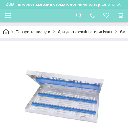
ZUB - інтернет-магазин стоматологічних матеріалів та обла
Товари та послуги
Для дезінфекції і стерилізації
Ємно